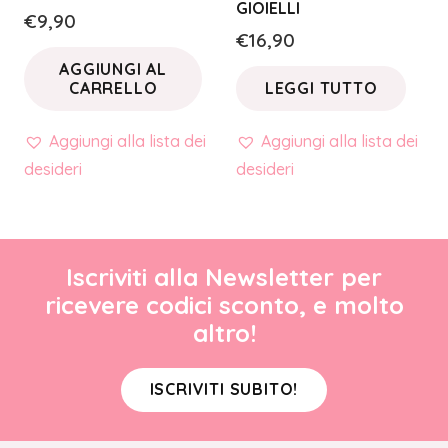
GIOIELLI
€
9,90
€
16,90
AGGIUNGI AL
CARRELLO
LEGGI TUTTO
Aggiungi alla lista dei
Aggiungi alla lista dei
desideri
desideri
Iscriviti alla Newsletter per
ricevere codici sconto, e molto
altro!
ISCRIVITI SUBITO!