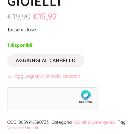
GIOIELLI
Il
Il
€
19,90
€
15,92
prezzo
prezzo
Tasse incluse.
originale
attuale
era:
è:
1 disponibili
€19,90.
€15,92.
AGGIUNGI AL CARRELLO
LIMITED
EDITION
Aggiungi alla lista dei desideri
•
ORECCHINI
A
CERCHIO
AURORA
COD:
8059916580733
Categoria:
Gioielli ipoallergenici
Tag:
ORO
Veramé Gioielli
|