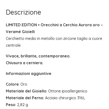
VERAMÉ
Descrizione
GIOIELLI
quantità
LIMITED EDITION • Orecchini a Cerchio Aurora oro –
Veramé Gioielli
Cerchietto medio in metallo con zircone taglio a cuore
centrale
Vivace, brillante, contemporaneo.
Chiusura a cerniera.
Informazioni aggiuntive
Colore
: Oro
Materiale del Gioiello
: Ottone ipoallergenico
Materiale del Perno
: Acciaio chirurgico 316L
Peso
: 2,82 g