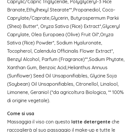
Caprylic/Capric Triglyceride, Polyglyceryl-3 Rice
Branate,Ethylhexyl Stearate**,Propanediol, Coco-
Caprylate/Caprate,Glycerin, Butyrospermum Parkii
(Shea) Butter*, Oryza Sativa (Rice) Extract*,Glyceryl
Caprylate, Olea Europaea (Olive) Fruit Oil*,Oryza
Sativa (Rice) Powder*, Sodium Hyaluronate,
Tocopherol, Calendula Officinalis Flower Extract*,
Benzyl Alcohol, Parfum (Fragrance)**,Sodium Phytate,
Xanthan Gum, Benzoic Acid,Helianthus Annuus
(Sunflower) Seed Oil Unsaponifiables, Glycine Soja
(Soybean) Oil Unsaponifiables, Citronellol, Linalool,
Limonene, Geraniol (*da agricoltura Biologica, ** 100%
di origine vegetale).
Come si usa
Massaggia il viso con questo
latte detergente
che
raccoglierà al suo passaggio il make-up e tutte le