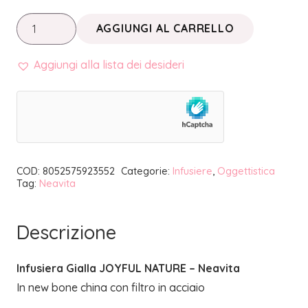
JOYFUL
AGGIUNGI AL CARRELLO
NATURE
•
Aggiungi alla lista dei desideri
INFUSIERA
GIALLA
|
NEAVITA
quantità
COD:
8052575923552
Categorie:
Infusiere
,
Oggettistica
Tag:
Neavita
Descrizione
Infusiera Gialla JOYFUL NATURE – Neavita
In new bone china con filtro in acciaio