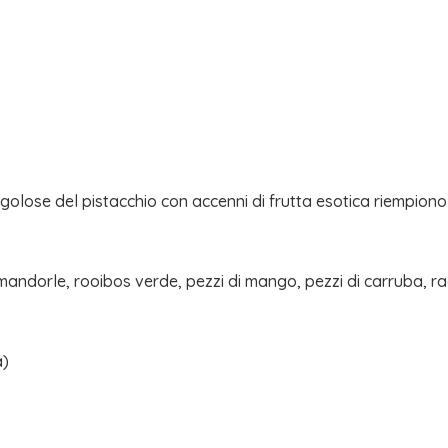
e golose del pistacchio con accenni di frutta esotica riempion
mandorle, rooibos verde, pezzi di mango, pezzi di carruba, radici
a)