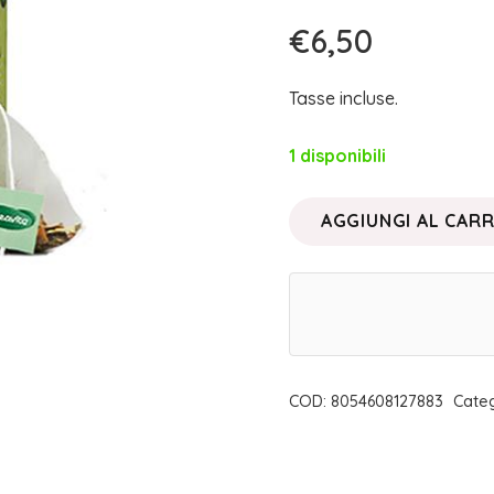
€
6,50
Tasse incluse.
1 disponibili
AGGIUNGI AL CAR
INFUSO
DOLCE
PAUSA
FILTROSCRIGNO
|
NEAVITA
COD:
8054608127883
Cate
quantità