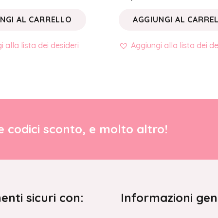
NGI AL CARRELLO
AGGIUNGI AL CARRE
 alla lista dei desideri
Aggiungi alla lista dei de
re codici sconto, e molto altro!
nti sicuri con:
Informazioni gen