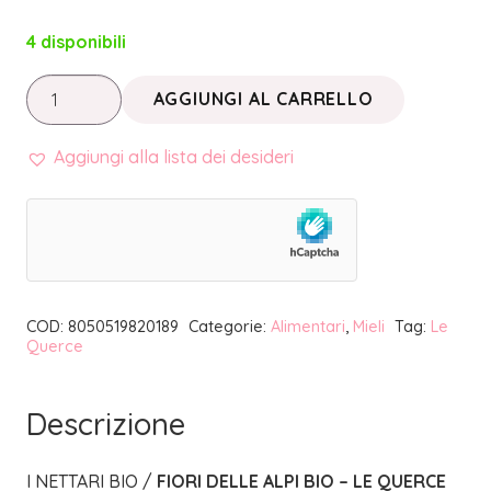
4 disponibili
I
AGGIUNGI AL CARRELLO
NETTARI
BIO
Aggiungi alla lista dei desideri
/
FIORI
DELLE
ALPI
BIO
COD:
8050519820189
Categorie:
Alimentari
,
Mieli
Tag:
Le
40
Querce
g
|
Descrizione
LE
QUERCE
I NETTARI BIO /
FIORI DELLE ALPI BIO – LE QUERCE
quantità