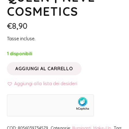
COSMETICS
€
8,90
Tasse incluse.
1 disponibili
AGGIUNGI AL CARRELLO
HIGHTLIGHTER
IN
Aggiungi alla lista dei desideri
CIALDA
SAVE
THE
QUEEN
|
COD:
8056039734579
Categorie:
Illuminanti
,
Make-Up
Tag:
NEVE