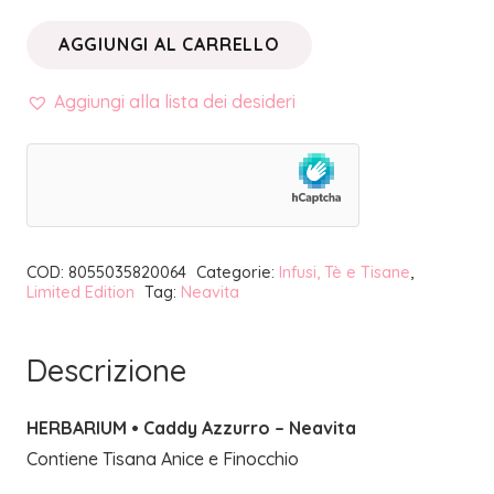
AGGIUNGI AL CARRELLO
HERBARIUM
•
Aggiungi alla lista dei desideri
CADDY
AZZURRO
|
NEAVITA
quantità
COD:
8055035820064
Categorie:
Infusi, Tè e Tisane
,
Limited Edition
Tag:
Neavita
Descrizione
HERBARIUM • Caddy Azzurro – Neavita
Contiene Tisana Anice e Finocchio