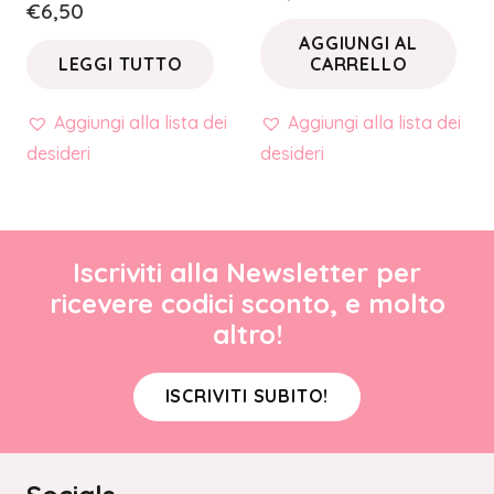
€
6,50
AGGIUNGI AL
LEGGI TUTTO
CARRELLO
Aggiungi alla lista dei
Aggiungi alla lista dei
desideri
desideri
Iscriviti alla Newsletter per
ricevere codici sconto, e molto
altro!
ISCRIVITI SUBITO!