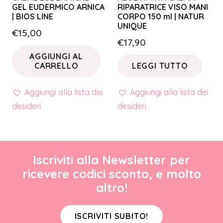
GEL EUDERMICO ARNICA
RIPARATRICE VISO MANI
| BIOS LINE
CORPO 150 ml | NATUR
UNIQUE
€
15,00
€
17,90
AGGIUNGI AL
CARRELLO
LEGGI TUTTO
Aggiungi alla lista dei
Aggiungi alla lista dei
desideri
desideri
Iscriviti alla Newsletter per
ricevere codici sconto, e molto
altro!
ISCRIVITI SUBITO!