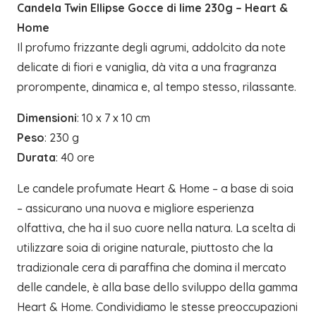
Candela Twin Ellipse Gocce di lime 230g – Heart &
quantità
Home
Il profumo frizzante degli agrumi, addolcito da note
delicate di fiori e vaniglia, dà vita a una fragranza
prorompente, dinamica e, al tempo stesso, rilassante.
Dimensioni
: 10 x 7 x 10 cm
Peso
: 230 g
Durata
: 40 ore
Le candele profumate Heart & Home – a base di soia
– assicurano una nuova e migliore esperienza
olfattiva, che ha il suo cuore nella natura. La scelta di
utilizzare soia di origine naturale, piuttosto che la
tradizionale cera di paraffina che domina il mercato
delle candele, è alla base dello sviluppo della gamma
Heart & Home. Condividiamo le stesse preoccupazioni