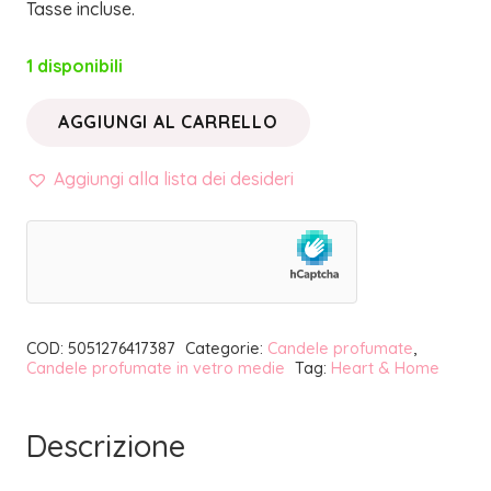
Tasse incluse.
1 disponibili
AGGIUNGI AL CARRELLO
GOCCE
DI
Aggiungi alla lista dei desideri
LIME
•
CANDELA
TWIN
ELLIPSE
COD:
5051276417387
Categorie:
Candele profumate
,
230g
Candele profumate in vetro medie
Tag:
Heart & Home
|
HEART
Descrizione
&
HOME