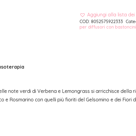
Aggiungi alla lista dei
COD:
8052575922333
Cate
per diffusori con bastoncini
asoterapia
elle note verdi di Verbena e Lemongrass si arricchisce della r
co e Rosmarino con quelli più fioriti del Gelsomino e dei Fiori 