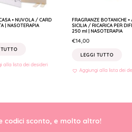
CASA • NUVOLA / CARD
FRAGRANZE BOTANICHE • 
A | NASOTERAPIA
SICILIA / RICARICA PER D
250 ml | NASOTERAPIA
€
14,00
 TUTTO
LEGGI TUTTO
 alla lista dei desideri
Aggiungi alla lista dei de
re codici sconto, e molto altro!