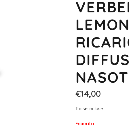
VERBE
LEMON
RICARI
DIFFUS
NASOT
€
14,00
Tasse incluse.
Esaurito