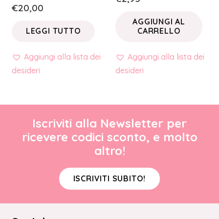
€
20,00
AGGIUNGI AL
LEGGI TUTTO
CARRELLO
Aggiungi alla lista dei
Aggiungi alla lista dei
desideri
desideri
Iscriviti alla Newsletter per
ricevere codici sconto, e molto
altro!
ISCRIVITI SUBITO!