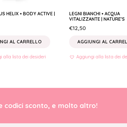
S HELIX • BODY ACTIVE |
LEGNI BIANCHI • ACQUA
VITALIZZANTE | NATURE’S
€
12,50
NGI AL CARRELLO
AGGIUNGI AL CARRE
 alla lista dei desideri
Aggiungi alla lista dei de
re codici sconto, e molto altro!