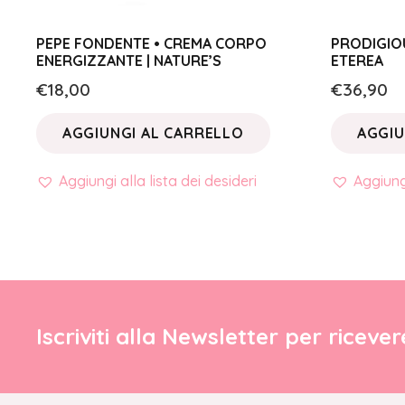
PEPE FONDENTE • CREMA CORPO
PRODIGIOU
ENERGIZZANTE | NATURE’S
ETEREA
€
18,00
€
36,90
AGGIUNGI AL CARRELLO
AGGIU
Aggiungi alla lista dei desideri
Aggiungi
Iscriviti alla Newsletter per riceve