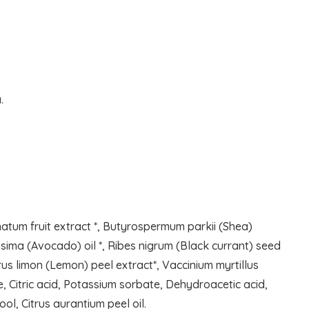
.
natum fruit extract *, Butyrospermum parkii (Shea)
sima (Avocado) oil *, Ribes nigrum (Black currant) seed
us limon (Lemon) peel extract*, Vaccinium myrtillus
, Citric acid, Potassium sorbate, Dehydroacetic acid,
l, Citrus aurantium peel oil.