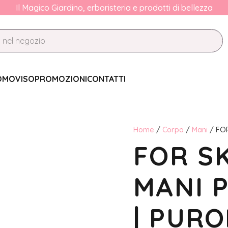
Il Magico Giardino, erboristeria e prodotti di bellezza
OMO
VISO
PROMOZIONI
CONTATTI
Home
/
Corpo
/
Mani
/ FOR
FOR SK
MANI 
| PURO