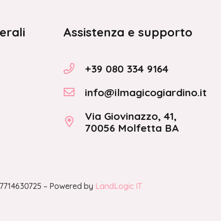
erali
Assistenza e supporto
+39 080 334 9164
info@ilmagicogiardino.it
Via Giovinazzo, 41,
70056 Molfetta BA
A 07714630725 – Powered by
LandLogic IT