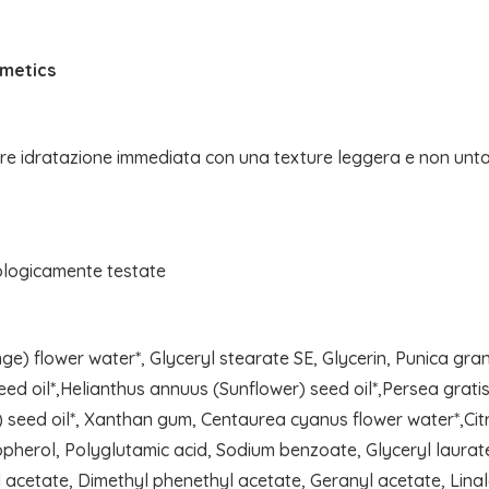
metics
ffre idratazione immediata con una texture leggera e non unta
ologicamente testate
ge) flower water*, Glyceryl stearate SE, Glycerin, Punica gra
ed oil*,Helianthus annuus (Sunflower) seed oil*,Persea gratis
 seed oil*, Xanthan gum, Centaurea cyanus flower water*,Citr
pherol, Polyglutamic acid, Sodium benzoate, Glyceryl laurate
cetate, Dimethyl phenethyl acetate, Geranyl acetate, Linaloo