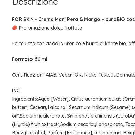
Descrizione
FOR SKIN • Crema Mani Pera & Mango – puroBIO cos
Profumazione dolce fruttata
Formulata con acido ialuronico e burro di karité bio, o
Formato
: 50 ml
Certificazioni
: AIAB, Vegan OK, Nickel Tested, Dermat
INCI
Ingredients:Aqua [Water], Citrus aurantium dulcis (Oran
butter*, Cetearyl alcohol, Sesamum indicum (Sesame) se
oil*,Sodium hyaluronate, Simmondsia chinensis (Jojoba)
(Myrtle) fruit extract*,Sodium ascorbyl phosphate, Toco
Benzyl alcohol, Parfum [Fragrance], d-Limonene, Hexyl a