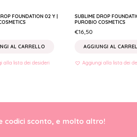
ROP FOUNDATION 02 Y |
SUBLIME DROP FOUNDATIO
COSMETICS
PUROBIO COSMETICS
€
16,50
NGI AL CARRELLO
AGGIUNGI AL CARRE
 alla lista dei desideri
Aggiungi alla lista dei de
re codici sconto, e molto altro!