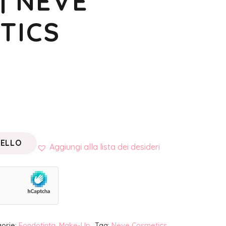
| NEVE
TICS
RELLO
Aggiungi alla lista dei desideri
orie:
Fondotinta
,
Make-Up
Tag:
Neve Cosmetics