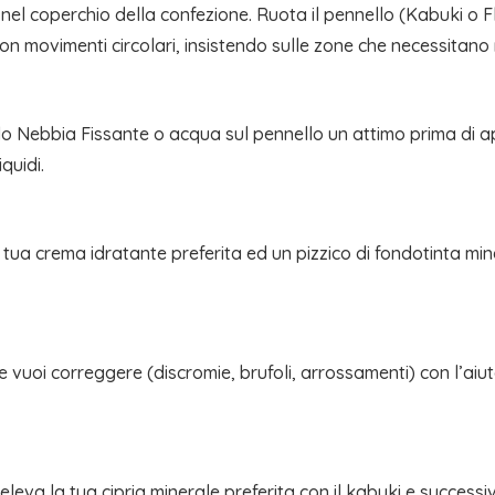
nel coperchio della confezione. Ruota il pennello (Kabuki o F
 con movimenti circolari, insistendo sulle zone che necessita
 Nebbia Fissante o acqua sul pennello un attimo prima di app
quidi.
 tua crema idratante preferita ed un pizzico di fondotinta m
che vuoi correggere (discromie, brufoli, arrossamenti) con l’ai
eleva la tua cipria minerale preferita con il kabuki e success