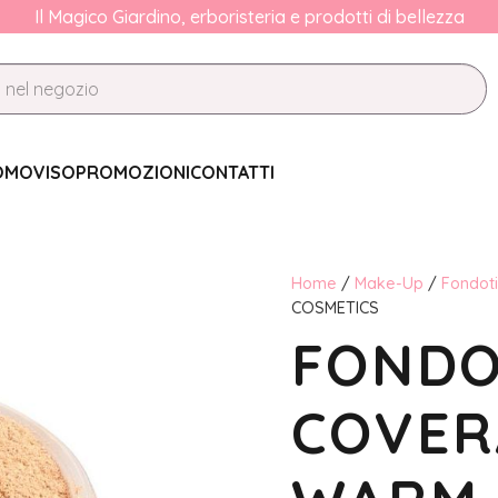
Il Magico Giardino, erboristeria e prodotti di bellezza
OMO
VISO
PROMOZIONI
CONTATTI
Home
/
Make-Up
/
Fondot
COSMETICS
FONDO
COVER