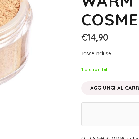
WARM 
COSME
€
14,90
Tasse incluse.
1 disponibili
AGGIUNGI AL CAR
FONDOTINTA
HIGH
COVERAGE
MEDIUM
WARM
|
COD:
8056039731639
Categ