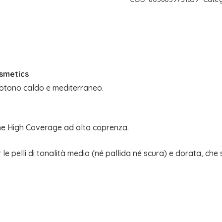
NEVE
COSMETICS
quantità
smetics
totono caldo e mediterraneo.
one High Coverage ad alta coprenza.
le pelli di tonalità media (né pallida né scura) e dorata, che