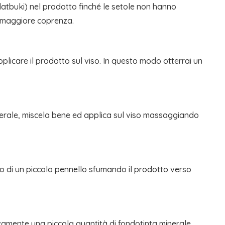
latbuki) nel prodotto finché le setole non hanno
no maggiore coprenza.
licare il prodotto sul viso. In questo modo otterrai un
inerale, miscela bene ed applica sul viso massaggiando
uto di un piccolo pennello sfumando il prodotto verso
ivamente una piccola quantità di fondotinta minerale