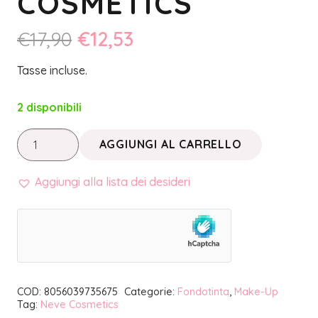
COSMETICS
Il
Il
€
17,90
€
12,53
prezzo
prezzo
Tasse incluse.
originale
attuale
era:
è:
2 disponibili
€17,90.
€12,53.
FONDOTINTA
AGGIUNGI AL CARRELLO
CREAM-
TO-
Aggiungi alla lista dei desideri
SERUM
TAN
WARM
|
NEVE
COD:
8056039735675
Categorie:
Fondotinta
,
Make-Up
COSMETICS
Tag:
Neve Cosmetics
quantità