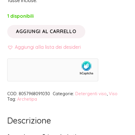
Tasse incluse.
1 disponibili
AGGIUNGI AL CARRELLO
FOAM
CLEANSER
Aggiungi alla lista dei desideri
PRIOR
120
ml
|
ARCHETIPA
COD:
8057968091030
Categorie:
Detergenti viso
,
Viso
quantità
Tag:
Archetipa
Descrizione