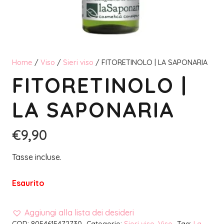
Home
/
Viso
/
Sieri viso
/ FITORETINOLO | LA SAPONARIA
FITORETINOLO |
LA SAPONARIA
€
9,90
Tasse incluse.
Esaurito
Aggiungi alla lista dei desideri
COD:
8054615472730
Categorie:
Sieri viso
,
Viso
Tag:
La