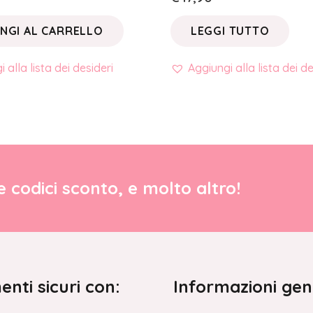
NGI AL CARRELLO
LEGGI TUTTO
 alla lista dei desideri
Aggiungi alla lista dei de
re codici sconto, e molto altro!
nti sicuri con:
Informazioni gen