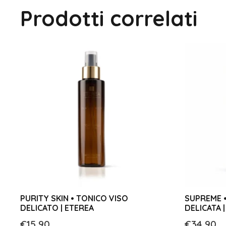
Prodotti correlati
PURITY SKIN • TONICO VISO
SUPREME •
DELICATO | ETEREA
DELICATA 
€
15,90
€
34,90