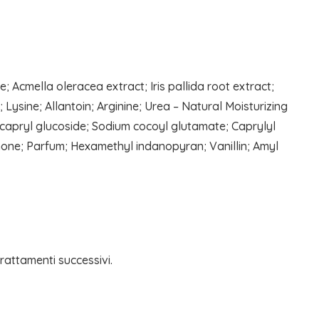
Acmella oleracea extract; Iris pallida root extract;
ysine; Allantoin; Arginine; Urea – Natural Moisturizing
l/capryl glucoside; Sodium cocoyl glutamate; Caprylyl
enone; Parfum; Hexamethyl indanopyran; Vanillin; Amyl
trattamenti successivi.