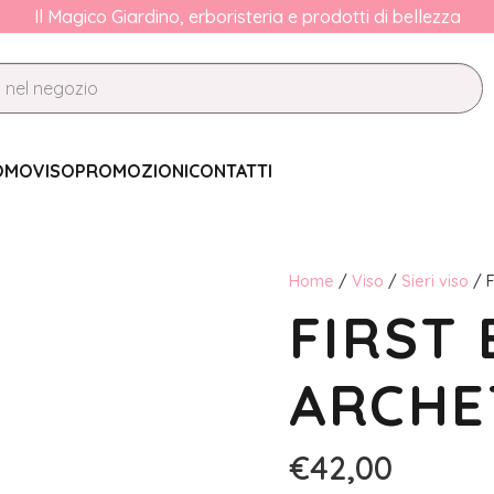
Il Magico Giardino, erboristeria e prodotti di bellezza
OMO
VISO
PROMOZIONI
CONTATTI
Home
/
Viso
/
Sieri viso
/ F
FIRST 
ARCHE
€
42,00