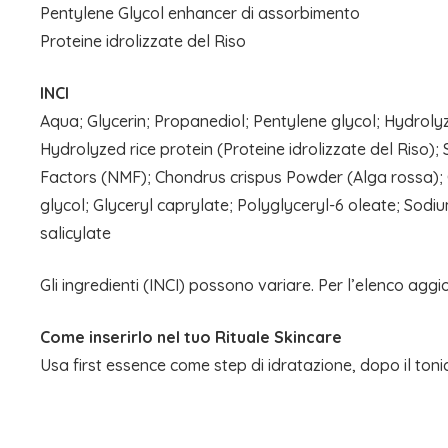
Pentylene Glycol enhancer di assorbimento
Proteine idrolizzate del Riso
INCI
Aqua; Glycerin; Propanediol; Pentylene glycol; Hydroly
Hydrolyzed rice protein (Proteine idrolizzate del Riso)
Factors (NMF); Chondrus crispus Powder (Alga rossa); Gl
glycol; Glyceryl caprylate; Polyglyceryl-6 oleate; Sod
salicylate
Gli ingredienti (INCI) possono variare. Per l’elenco aggi
Come inserirlo nel tuo
Rituale Skincare
Usa first essence come step di idratazione, dopo il tonico