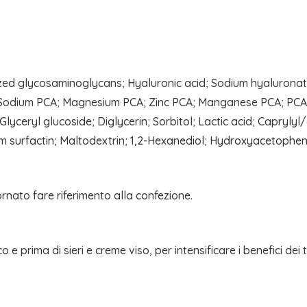
zed glycosaminoglycans; Hyaluronic acid; Sodium hyaluronate; 
; Sodium PCA; Magnesium PCA; Zinc PCA; Manganese PCA; PCA; L
yceryl glucoside; Diglycerin; Sorbitol; Lactic acid; Capryly
ium surfactin; Maltodextrin; 1,2-Hexanediol; Hydroxyacetoph
ornato fare riferimento alla confezione.
 e prima di sieri e creme viso, per intensificare i benefici dei 