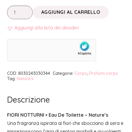
FIORI
AGGIUNGI AL CARRELLO
NOTTURNI
•
Aggiungi alla lista dei desideri
EAU
DE
TOILETTE
|
NATURE'S
COD:
8030243030344
Categorie:
Corpo
,
Profumi corpo
quantità
Tag:
Nature's
Descrizione
FIORI NOTTURNI • Eau De Toilette – Nature’s
Una fragranza ispirata ai fiori che sbocciano di sera e
impreziosiscono l’aria di sentori morbidi e avvolgenti.