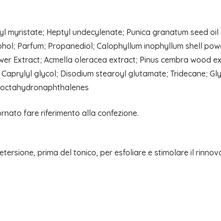
l myristate; Heptyl undecylenate; Punica granatum seed oil (
cohol; Parfum; Propanediol; Calophyllum inophyllum shell 
wer Extract; Acmella oleracea extract; Pinus cembra wood e
aprylyl glycol; Disodium stearoyl glutamate; Tridecane; Glycer
yloctahydronaphthalenes
ornato fare riferimento alla confezione.
detersione, prima del tonico, per esfoliare e stimolare il rinno