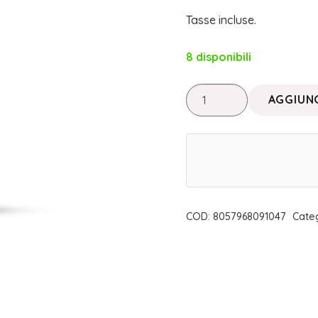
Tasse incluse.
8 disponibili
EXFOLIANT
AGGIUNG
PRIOR
|
ARCHETIPA
quantità
COD:
8057968091047
Cate