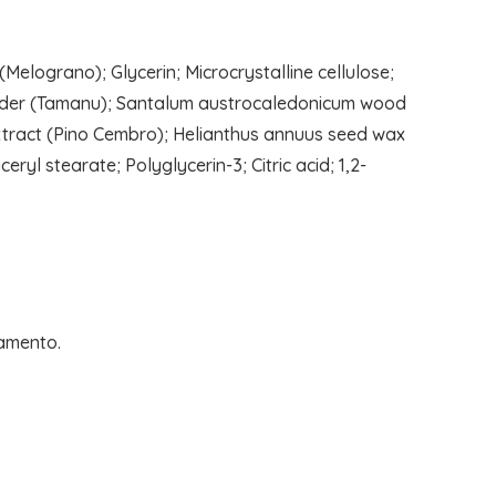
Melograno); Glycerin; Microcrystalline cellulose;
powder (Tamanu); Santalum austrocaledonicum wood
xtract (Pino Cembro); Helianthus annuus seed wax
yl stearate; Polyglycerin-3; Citric acid; 1,2-
vamento.