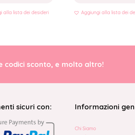
 alla lista dei desideri
Aggiungi alla lista dei de
re codici sconto, e molto altro!
nti sicuri con:
Informazioni gen
Chi Siamo