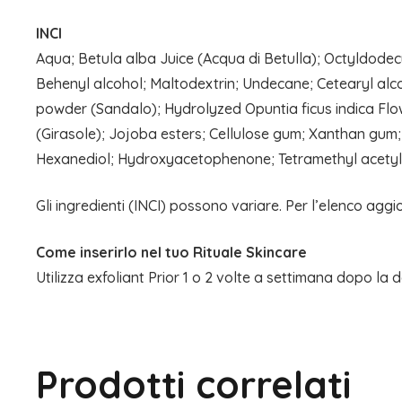
INCI
Aqua; Betula alba Juice (Acqua di Betulla); Octyldodecy
Behenyl alcohol; Maltodextrin; Undecane; Cetearyl al
powder (Sandalo); Hydrolyzed Opuntia ficus indica Flo
(Girasole); Jojoba esters; Cellulose gum; Xanthan gum; C
Hexanediol; Hydroxyacetophenone; Tetramethyl acet
Gli ingredienti (INCI) possono variare. Per l’elenco aggi
Come inserirlo nel tuo
Rituale Skincare
Utilizza exfoliant Prior 1 o 2 volte a settimana dopo la 
Prodotti correlati