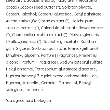
seed oil (*), Sodium stearoyl lactylate, Theobroma
cacao (Cocoa) seed butter (*), Sorbitan olivate,
Cetearyl alcohol, Cetearyl glucoside, Cetyl palmitate,
Avena sativa (Oat) bran extract (*), Helichrysum
italicum extract (*), Calendula officinalis flower extract
(*), Chamomilla recutita extract (*), Malva sylvestris
(Mallow) extract (*), Tocopheryl acetate, Xanthan
gum, Glycerin, Sorbitan palmitate, Phenoxyethanol,
Ethylhexylglycerin, Parfum [Fragrance], Phenethyl
alcohol, Parfum [Fragrance], Sodium cetearyl sulfate,
Hexyl cinnamal, Tetrasodium glutamate diacetate,
Hydroxyisohexyl 3-cyclohexene carboxaldehy- de,
Hydroxycitronellal, Geraniol, Citronellol, Benzyl
salicylate, Limonene.
*da agricoltura biologica