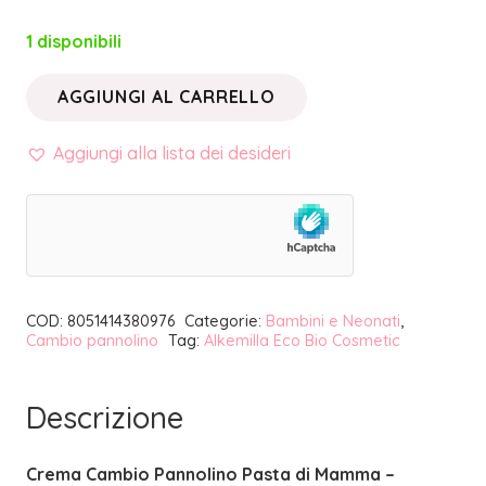
1 disponibili
AGGIUNGI AL CARRELLO
CREMA
CAMBIO
Aggiungi alla lista dei desideri
PANNOLINO
PASTA
DI
MAMMA
|
COD:
8051414380976
Categorie:
Bambini e Neonati
,
ALKEMILLA
Cambio pannolino
Tag:
Alkemilla Eco Bio Cosmetic
quantità
Descrizione
Crema Cambio Pannolino Pasta di Mamma –