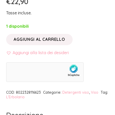
€
22,90
Tasse incluse.
1 disponibili
AGGIUNGI AL CARRELLO
COLLAGENATTIVO
•
Aggiungi alla lista dei desideri
DETERGENTE
IN
POLVERE
|
L'ERBOLARIO
COD:
8022328116623
Categorie:
Detergenti viso
,
Viso
Tag:
quantità
L'Erbolario