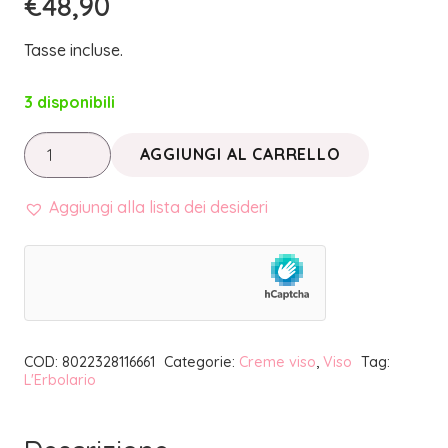
€
48,90
Tasse incluse.
3 disponibili
COLLAGENATTIVO
AGGIUNGI AL CARRELLO
•
CREMA
Aggiungi alla lista dei desideri
VISO
NOTTE
|
L'ERBOLARIO
quantità
COD:
8022328116661
Categorie:
Creme viso
,
Viso
Tag:
L'Erbolario