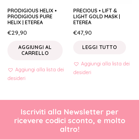
PRODIGIOUS HELIX •
PRECIOUS • LIFT &
PRODIGIOUS PURE
LIGHT GOLD MASK |
HELIX | ETEREA
ETEREA
€
29,90
€
47,90
AGGIUNGI AL
LEGGI TUTTO
CARRELLO
Aggiungi alla lista dei
Aggiungi alla lista dei
desideri
desideri
Iscriviti alla Newsletter per
ricevere codici sconto, e molto
altro!