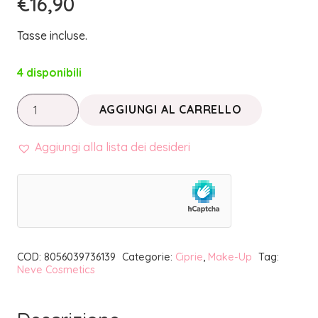
€
16,90
Tasse incluse.
4 disponibili
CIPRIA
AGGIUNGI AL CARRELLO
FLAT
PERFECTION
Aggiungi alla lista dei desideri
VELVET
HOT
|
NEVE
COSMETICS
COD:
8056039736139
Categorie:
Ciprie
,
Make-Up
Tag:
quantità
Neve Cosmetics