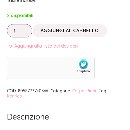
Tasse incluse.
2 disponibili
CEROTTI
AGGIUNGI AL CARRELLO
DETOX
TRMX
Aggiungi alla lista dei desideri
5
(10
pz.)
|
KENRICO
COD:
8058773740366
Categorie:
Corpo
,
Piedi
Tag:
quantità
Kenrico
Descrizione