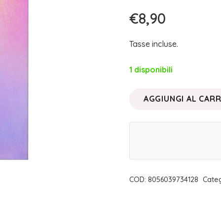
€
8,90
Tasse incluse.
1 disponibili
AGGIUNGI AL CAR
BLUSH
IN
CIALDA
TEACUP
|
NEVE
COD:
8056039734128
Cate
COSMETICS
quantità