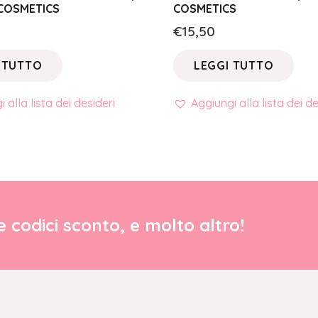
COSMETICS
COSMETICS
€
15,50
 TUTTO
LEGGI TUTTO
 alla lista dei desideri
Aggiungi alla lista dei de
re codici sconto, e molto altro!