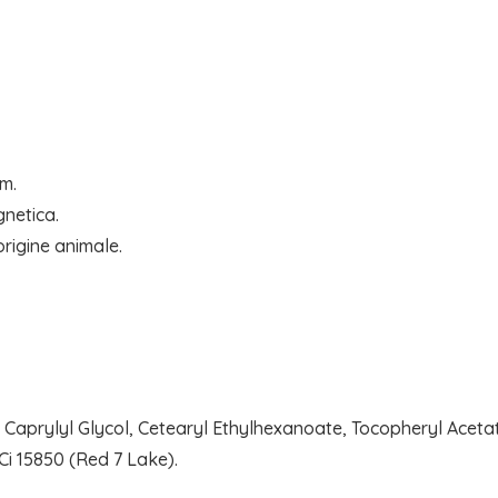
cm.
gnetica.
rigine animale.
, Caprylyl Glycol, Cetearyl Ethylhexanoate, Tocopheryl Acetat
 Ci 15850 (Red 7 Lake).