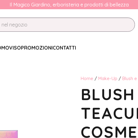
Il Magico Giardino, erboristeria e prodotti di bellezza
OMO
VISO
PROMOZIONI
CONTATTI
Home
/
Make-Up
/
Blush e
BLUSH 
TEACU
COSME