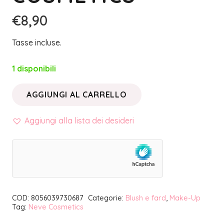
€
8,90
Tasse incluse.
1 disponibili
AGGIUNGI AL CARRELLO
BLUSH
IN
Aggiungi alla lista dei desideri
CIALDA
EMOTICON
|
NEVE
COSMETICS
COD:
8056039730687
Categorie:
Blush e fard
,
Make-Up
quantità
Tag:
Neve Cosmetics