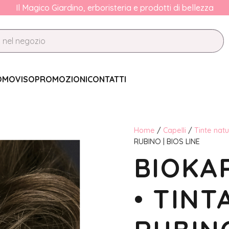
Il Magico Giardino, erboristeria e prodotti di bellezza
OMO
VISO
PROMOZIONI
CONTATTI
Home
/
Capelli
/
Tinte natu
RUBINO | BIOS LINE
BIOKA
• TINT