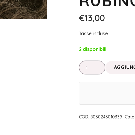
RUBINO
€
13,00
Tasse incluse.
2 disponibili
BIOKAP
AGGIUNG
NUTRICOLOR
•
TINTA
6.66
ROSSO
RUBINO
COD:
8030243010339
Cate
|
BIOS