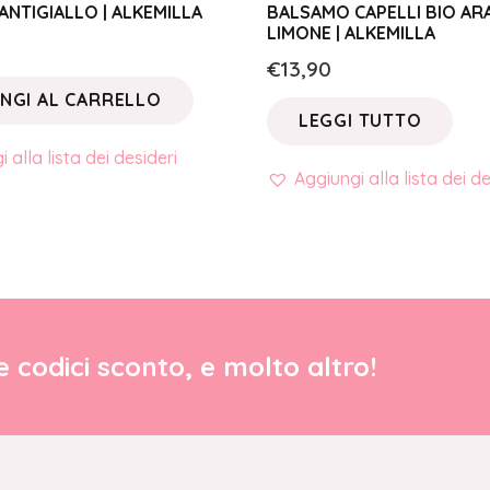
NTIGIALLO | ALKEMILLA
BALSAMO CAPELLI BIO AR
LIMONE | ALKEMILLA
€
13,90
NGI AL CARRELLO
LEGGI TUTTO
 alla lista dei desideri
Aggiungi alla lista dei de
re codici sconto, e molto altro!