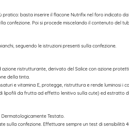
 pratico: basta inserire il flacone Nutrifix nel foro indicato d
la confezione. Poi si procede miscelando il contenuto del tu
bianchi, seguendo le istruzioni presenti sulla confezione.
one ristrutturante, derivato del Salice con azione protettiva 
ne della tinta.
saturi e vitamina E, protegge, ristruttura e rende luminosi i cap
lipofili da frutta ad effetto lenitivo sulla cute) ed estratto di
. Dermatologicamente Testato.
te sulla confezione. Effettuare sempre un test di sensibilità 