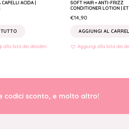
CAPELLI ACIDA |
SOFT HAIR • ANTI-FRIZZ
A
CONDITIONER LOTION | E
€
14,90
 TUTTO
AGGIUNGI AL CARRE
 alla lista dei desideri
Aggiungi alla lista dei de
re codici sconto, e molto altro!