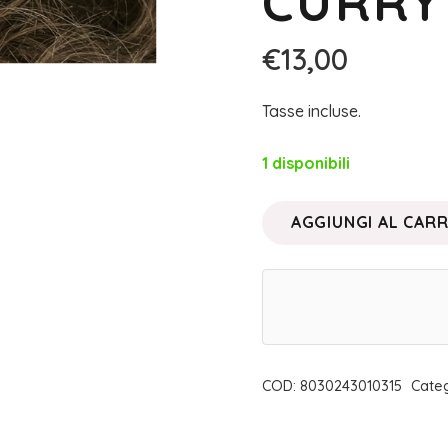
CURRY 
€
13,00
Tasse incluse.
1 disponibili
AGGIUNGI AL CAR
BIOKAP
NUTRICOLOR
•
TINTA
6.4
RAME
COD:
8030243010315
Cate
CURRY
|