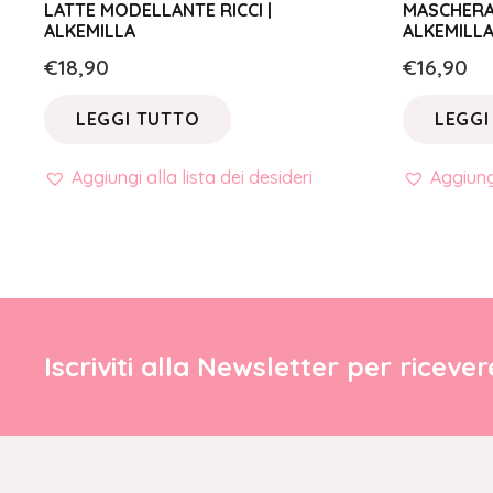
LATTE MODELLANTE RICCI |
MASCHERA 
ALKEMILLA
ALKEMILL
€
18,90
€
16,90
LEGGI TUTTO
LEGGI
Aggiungi alla lista dei desideri
Aggiungi
Iscriviti alla Newsletter per riceve