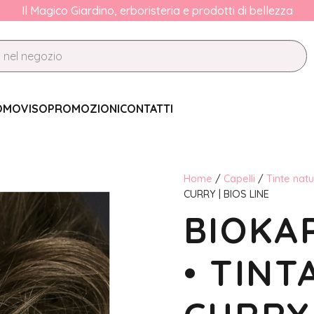
Il Magico Giardino, erboristeria e prodotti di bellezza
OMO
VISO
PROMOZIONI
CONTATTI
Home
/
Capelli
/
Tinte natu
CURRY | BIOS LINE
BIOKA
• TINT