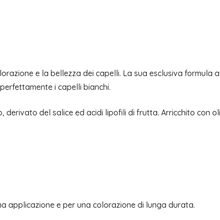
BIOS
LINE
quantità
lorazione e la bellezza dei capelli. La sua esclusiva formula a 
perfettamente i capelli bianchi.
ivato del salice ed acidi lipofili di frutta. Arricchito con olio
rima applicazione e per una colorazione di lunga durata.