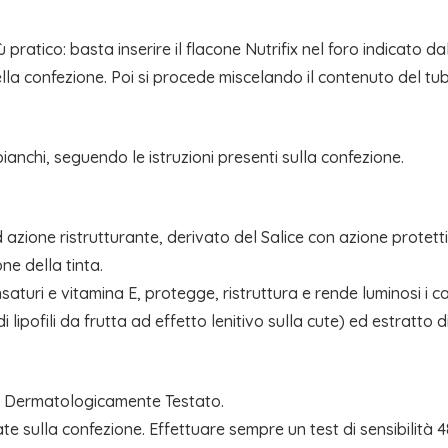
 pratico: basta inserire il flacone Nutrifix nel foro indicato d
la confezione. Poi si procede miscelando il contenuto del tu
bianchi, seguendo le istruzioni presenti sulla confezione.
one ristrutturante, derivato del Salice con azione protettiva 
ne della tinta.
saturi e vitamina E, protegge, ristruttura e rende luminosi i cap
lipofili da frutta ad effetto lenitivo sulla cute) ed estratto di
. Dermatologicamente Testato.
te sulla confezione. Effettuare sempre un test di sensibilità 