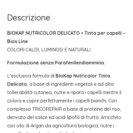
|
BIOS
Descrizione
LINE
quantità
BIOKAP NUTRICOLOR DELICATO • Tinta per capelli –
Bios Line
COLORI CALDI, LUMINOSI E NATURALI
Formulazione senza Parafenilendiammina.
L’esclusiva formula di
BioKap Nutricolor Tinta
Delicato
, a base di ingredienti vegetali e ad alta
tollerabilità cutanea, nutre e ripara i capelli mentre li
colora e copre perfettamente i capelli bianchi. Con
complesso TRICOREPAIR a base di proteine del riso,
derivato del salice ed acidi lipofili di frutta. Arricchito
con olio di Argan da agricoltura biologica, nutre i