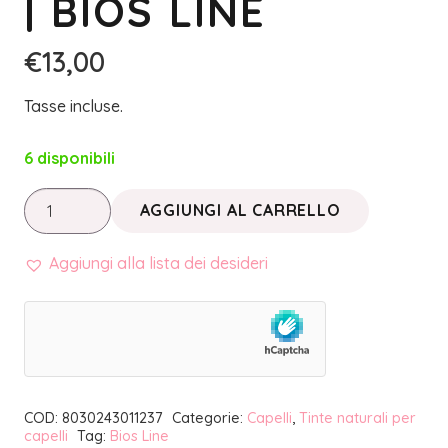
| BIOS LINE
€
13,00
Tasse incluse.
6 disponibili
BIOKAP
AGGIUNGI AL CARRELLO
NUTRICOLOR
DELICATO
Aggiungi alla lista dei desideri
•
TINTA
7.0
BIONDO
MEDIO
COD:
8030243011237
Categorie:
Capelli
,
Tinte naturali per
NATURALE
capelli
Tag:
Bios Line