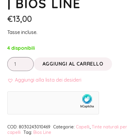
| BIOS LINE
€
13,00
Tasse incluse.
4 disponibili
BIOKAP
AGGIUNGI AL CARRELLO
NUTRICOLOR
DELICATO
Aggiungi alla lista dei desideri
•
TINTA
5.5
CASTANO
CHIARO
COD:
8030243010469
Categorie:
Capelli
,
Tinte naturali per
MOGANO
capelli
Tag:
Bios Line