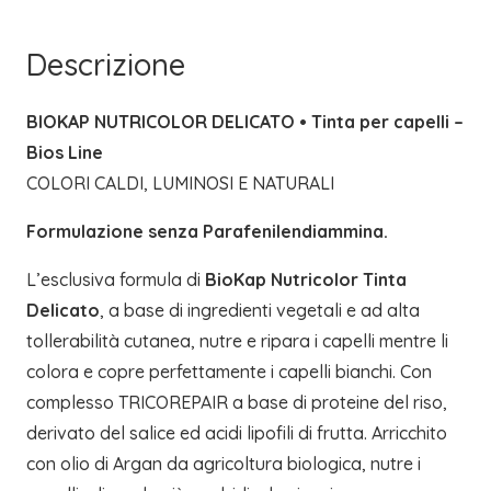
|
BIOS
Descrizione
LINE
quantità
BIOKAP NUTRICOLOR DELICATO • Tinta per capelli –
Bios Line
COLORI CALDI, LUMINOSI E NATURALI
Formulazione senza Parafenilendiammina.
L’esclusiva formula di
BioKap Nutricolor Tinta
Delicato
, a base di ingredienti vegetali e ad alta
tollerabilità cutanea, nutre e ripara i capelli mentre li
colora e copre perfettamente i capelli bianchi. Con
complesso TRICOREPAIR a base di proteine del riso,
derivato del salice ed acidi lipofili di frutta. Arricchito
con olio di Argan da agricoltura biologica, nutre i