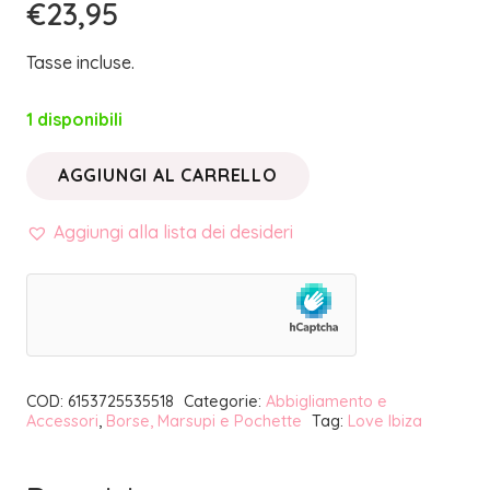
€
23,95
Tasse incluse.
1 disponibili
AGGIUNGI AL CARRELLO
BEAUTY
CASE
Aggiungi alla lista dei desideri
TRAPUNTATO
GIARDINO
AZZURRO
|
LOVE
COD:
6153725535518
Categorie:
Abbigliamento e
IBIZA
Accessori
,
Borse, Marsupi e Pochette
Tag:
Love Ibiza
quantità