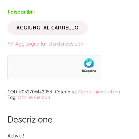
1 disponibili
AGGIUNGI AL CARRELLO
ACTIVO3
•
Aggiungi alla lista dei desideri
CREMA
PURIFICANTE
INTIMA
|
OFICINE
COD:
8032706442053
Categorie:
Corpo
,
Igiene intima
CLEMAN
Tag:
Oficine Clemàn
quantità
Descrizione
Activo3