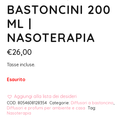
BASTONCINI 200
ML |
NASOTERAPIA
€
26,00
Tasse incluse.
Esaurito
Aggiungi alla lista dei desideri
COD:
8054608128354
Categorie:
Diffusori a bastoncino
,
Diffusori e profumi per ambiente e casa
Tag:
Nasoterapia