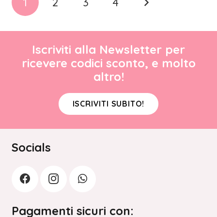
1
2
3
4
Iscriviti alla Newsletter per
ricevere codici sconto, e molto
altro!
ISCRIVITI SUBITO!
Socials
Pagamenti sicuri con: