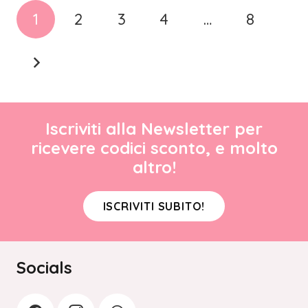
1
2
3
4
…
8
Iscriviti alla Newsletter per
ricevere codici sconto, e molto
altro!
ISCRIVITI SUBITO!
Socials